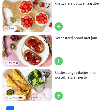
Rijstwafel ricotta en aardbei
+
5 min
Geroosterd brood met jam
+
10 min
Bladerdeegpakketjes met
wortel, feta en pesto
+
20 + 20 min