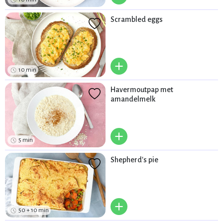
Scrambled eggs
+
10 min
Havermoutpap met
amandelmelk
+
5 min
Shepherd's pie
+
50 + 10 min