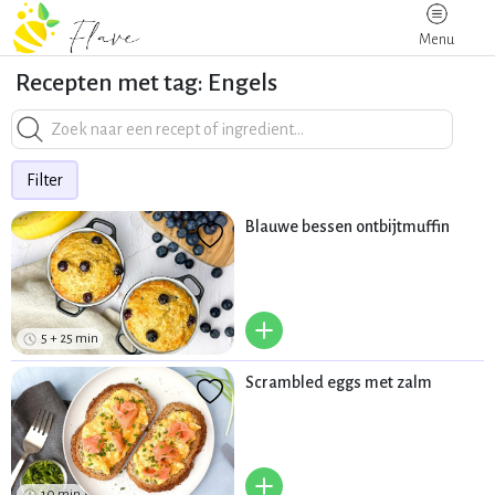
Menu
Recepten met tag: Engels
Filter
Blauwe bessen ontbijtmuffin
+
5 + 25 min
Scrambled eggs met zalm
+
10 min