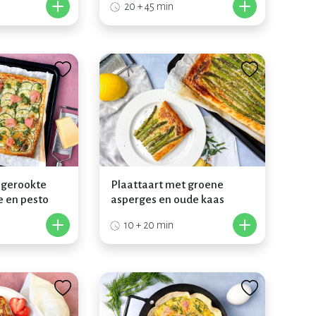
+
+
20 + 45 min
 gerookte
Plaattaart met groene
e en pesto
asperges en oude kaas
+
+
10 + 20 min