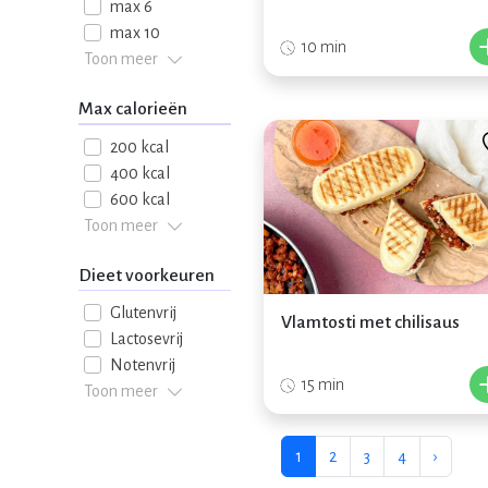
max 6
max 10
10 min
Toon meer
Max calorieën
200 kcal
400 kcal
600 kcal
Toon meer
Dieet voorkeuren
Glutenvrij
Vlamtosti met chilisaus
Lactosevrij
Notenvrij
15 min
Toon meer
1
2
3
4
›