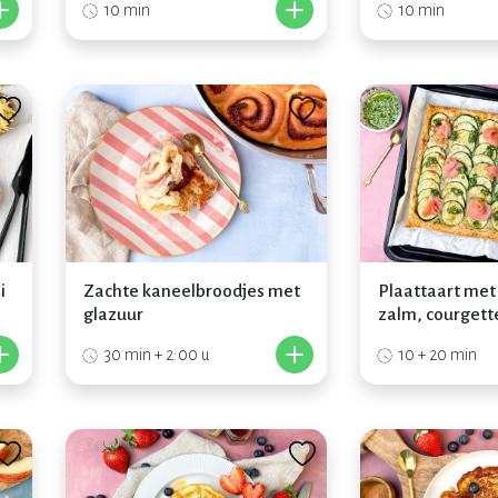
+
+
10 min
10 min
i
Zachte kaneelbroodjes met
Plaattaart met
glazuur
zalm, courgett
+
+
30 min + 2:00 u
10 + 20 min