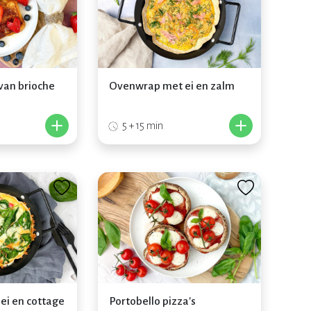
van brioche
Ovenwrap met ei en zalm
+
+
5 + 15 min
ei en cottage
Portobello pizza's