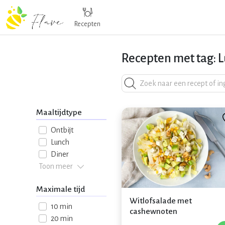
Recepten
Recepten met tag: 
Maaltijdtype
Ontbijt
Lunch
Diner
Toon meer
Maximale tijd
Witlofsalade met
10 min
cashewnoten
20 min