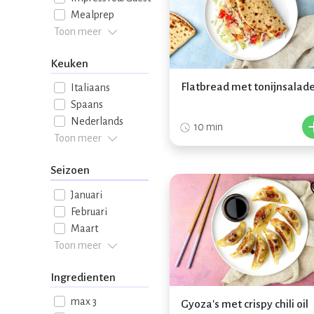
Mealprep
Toon meer
Keuken
Flatbread met tonijnsalad
Italiaans
Spaans
Nederlands
10 min
Toon meer
Seizoen
Januari
Februari
Maart
Toon meer
Ingredienten
max 3
Gyoza's met crispy chili oil