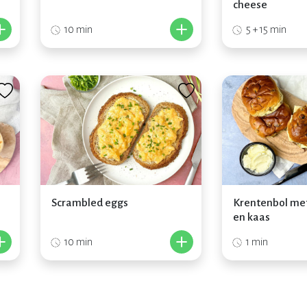
cheese
+
+
10 min
5 + 15 min
Scrambled eggs
Krentenbol me
en kaas
+
+
10 min
1 min