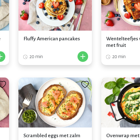
e
Fluffy American pancakes
Wentelteefjes 
met fruit
+
+
20 min
20 min
Scrambled eggs met zalm
Ovenwrap met 