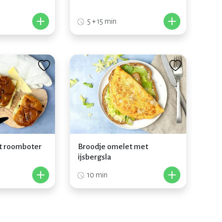
+
+
5 + 15 min
t roomboter
Broodje omelet met
ijsbergsla
+
+
10 min