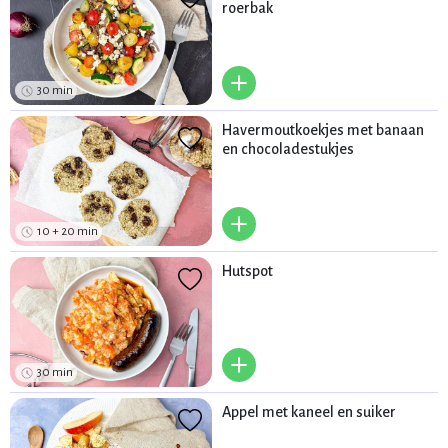
roerbak
+
30 min
Havermoutkoekjes met banaan
en chocoladestukjes
+
10 + 20 min
Hutspot
+
30 min
Appel met kaneel en suiker