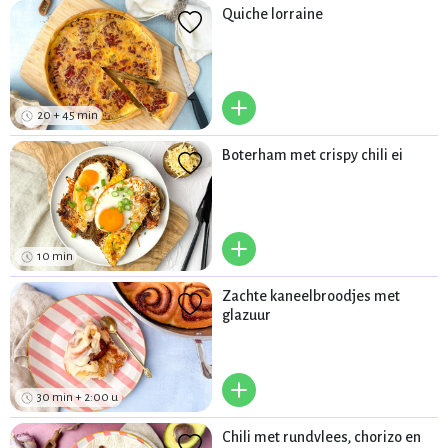
Quiche lorraine
+
20 + 45 min
Boterham met crispy chili ei
+
10 min
Zachte kaneelbroodjes met
glazuur
+
30 min + 2:00 u
Chili met rundvlees, chorizo en