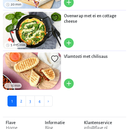
+
20 min
Ovenwrap met ei en cottage
cheese
+
5 + 15 min
Vlamtosti met chilisaus
+
15 min
1
2
3
4
›
Flave
Informatie
Klantenservice
Home
Blog
info@flave.nl