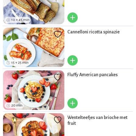
+
10 + 45 min
Cannelloni ricotta spinazie
+
15 + 25 min
Fluffy American pancakes
+
20 min
Wentelteefjes van brioche met
fruit