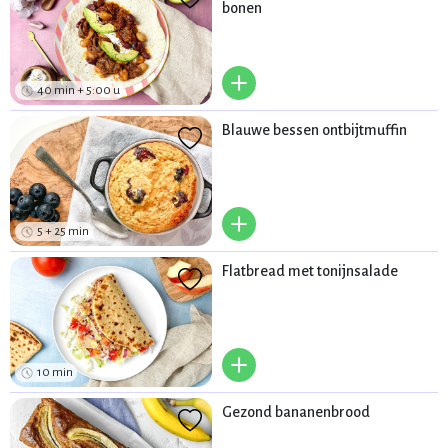
bonen
+
40 min + 5:00 u
Blauwe bessen ontbijtmuffin
+
5 + 25 min
Flatbread met tonijnsalade
+
10 min
Gezond bananenbrood