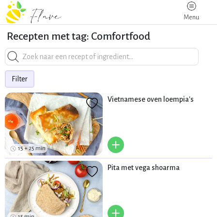
Menu
Recepten met tag: Comfortfood
Filter
Vietnamese oven loempia's
+
15 + 25 min
Pita met vega shoarma
+
15 min