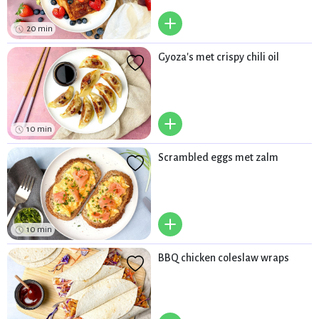
+
20 min
Gyoza's met crispy chili oil
+
10 min
Scrambled eggs met zalm
+
10 min
BBQ chicken coleslaw wraps