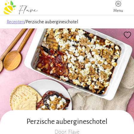
Menu
Recepten
/
Perzische aubergineschotel
Perzische aubergineschotel
Door: Flave