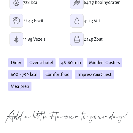
728 Kcal
64.7g Koolhydraten
22.4g Eiwit
41.1g Vet
11.8g Vezels
2.12g Zout
Diner
Ovenschotel
46-60 min
Midden-Oosters
600 - 799 kcal
Comfortfood
ImpressYourGuest
Mealprep
Add a little Flavour to your day!