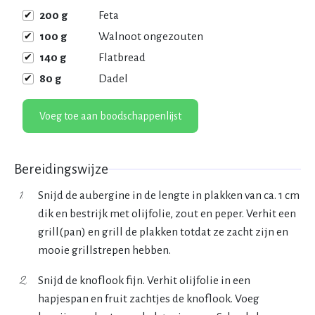
200
g
Feta
100
g
Walnoot ongezouten
140
g
Flatbread
80
g
Dadel
Voeg toe aan boodschappenlijst
Bereidingswijze
Snijd de aubergine in de lengte in plakken van ca. 1 cm
dik en bestrijk met olijfolie, zout en peper. Verhit een
grill(pan) en grill de plakken totdat ze zacht zijn en
mooie grillstrepen hebben.
Snijd de knoflook fijn. Verhit olijfolie in een
hapjespan en fruit zachtjes de knoflook. Voeg