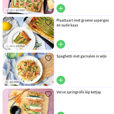
+
10 + 20 min
Plaattaart met groene asperges
en oude kaas
+
10 + 20 min
Spaghetti met garnalen in wijn
+
20 min
Verse springrolls kip ketjap