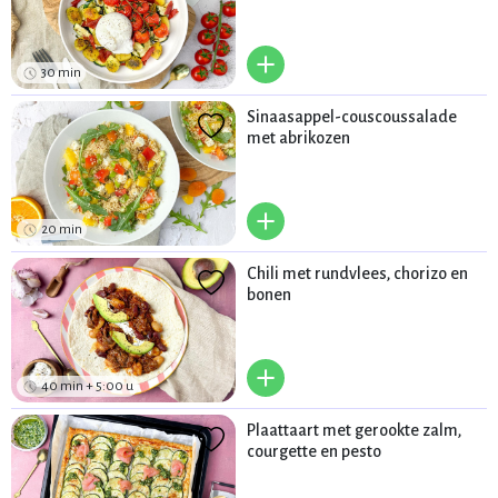
+
30 min
Sinaasappel-couscoussalade
met abrikozen
+
20 min
Chili met rundvlees, chorizo en
bonen
+
40 min + 5:00 u
Plaattaart met gerookte zalm,
courgette en pesto