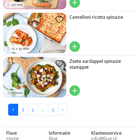
+
20 min
Cannelloni ricotta spinazie
+
15 + 25 min
Zoete aardappel spinazie
stamppot
+
30 min
1
2
3
...
5
›
Flave
Informatie
Klantenservice
Home
Blog
info@flave.nl