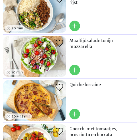
rijst
+
20 min
Maaltijdsalade tonijn
mozzarella
+
10 min
Quiche lorraine
+
20 + 45 min
Gnocchi met tomaatjes,
prosciutto en burrata