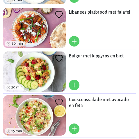
Libanees platbrood met falafel
+
20 min
Bulgur met kipgyros en biet
+
30 min
Couscoussalade met avocado
en feta
+
15 min