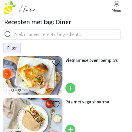
Menu
Recepten met tag: Diner
Filter
Vietnamese oven loempia's
+
15 + 25 min
Pita met vega shoarma
+
15 min