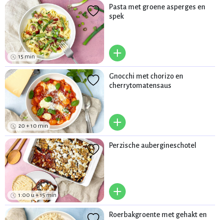
Pasta met groene asperges en
spek
+
15 min
Gnocchi met chorizo en
cherrytomatensaus
+
20 + 10 min
Perzische aubergineschotel
+
1:00 u + 15 min
Roerbakgroente met gehakt en